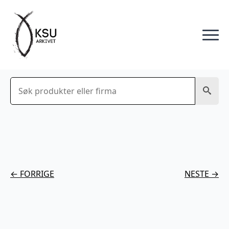
Søk
← FORRIGE
NESTE →