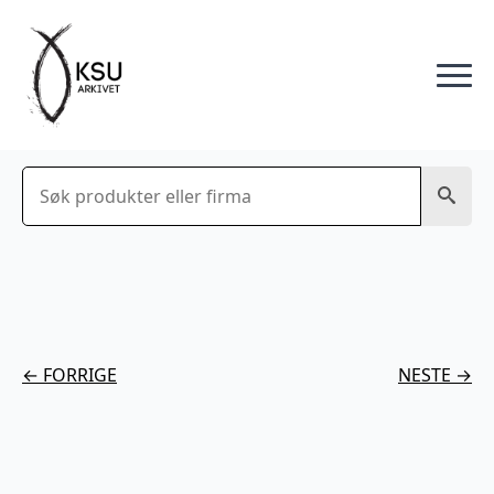
Søk
← FORRIGE
NESTE →