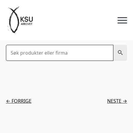
Søk
← FORRIGE
NESTE →