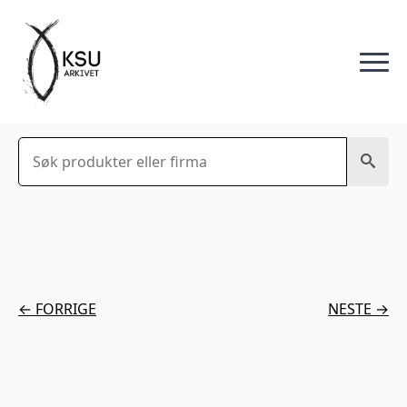
Søk
← FORRIGE
NESTE →