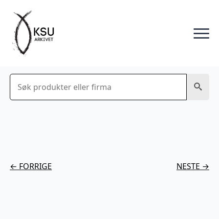
Søk
← FORRIGE
NESTE →