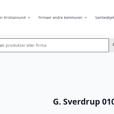
er Kristiansund
Firmaer andre kommuner
Samleobjek
k
G. Sverdrup 01