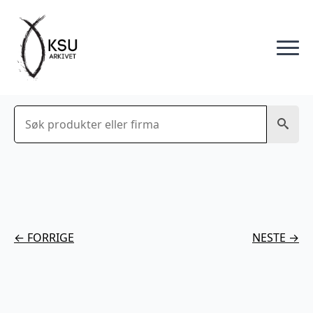
Søk
← FORRIGE
NESTE →