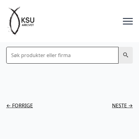
Søk
← FORRIGE
NESTE →