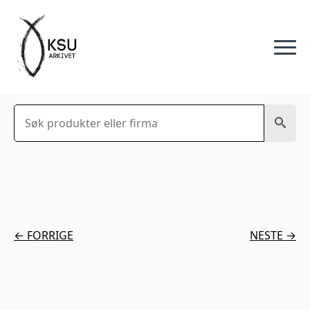
Søk
← FORRIGE
NESTE →