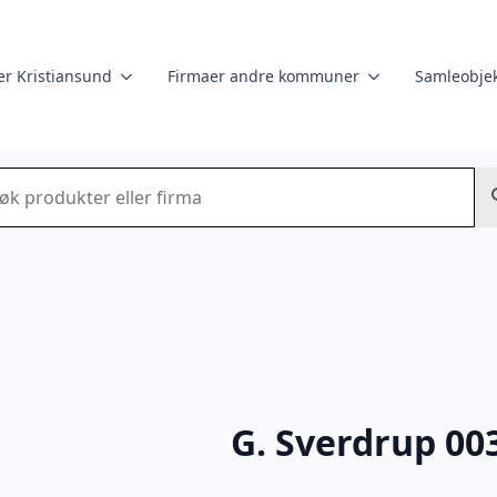
er Kristiansund
Firmaer andre kommuner
Samleobjek
k
G. Sverdrup 00