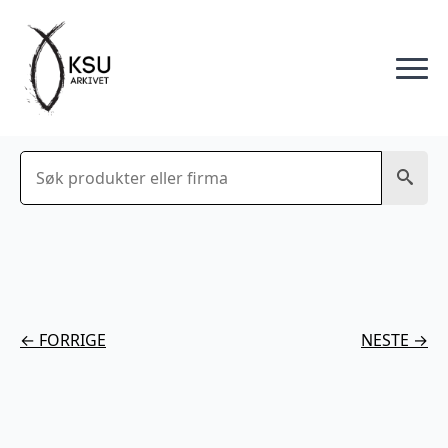
Søk
← FORRIGE
NESTE →