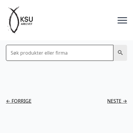
Søk
← FORRIGE
NESTE →