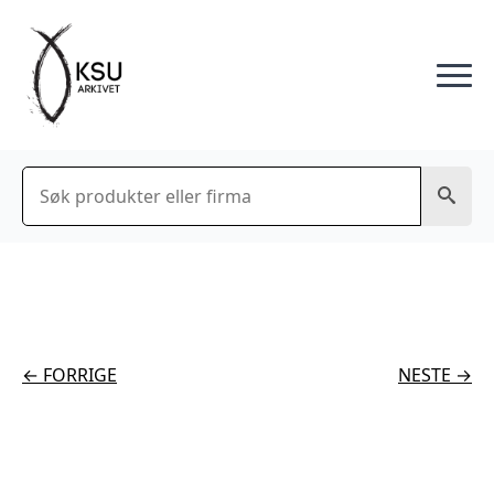
Søk
← FORRIGE
NESTE →