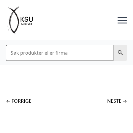
Søk
← FORRIGE
NESTE →