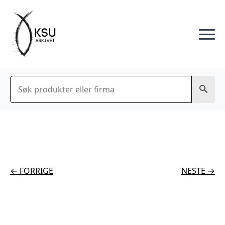
Søk
← FORRIGE
NESTE →