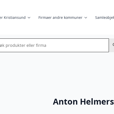
er Kristiansund
Firmaer andre kommuner
Samleobjek
k
Anton Helmers