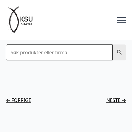
Søk
← FORRIGE
NESTE →