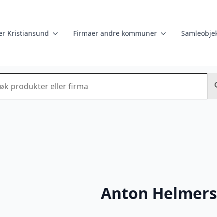
er Kristiansund
Firmaer andre kommuner
Samleobjek
k
Anton Helmers