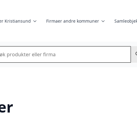
er Kristiansund
Firmaer andre kommuner
Samleobjek
k
er