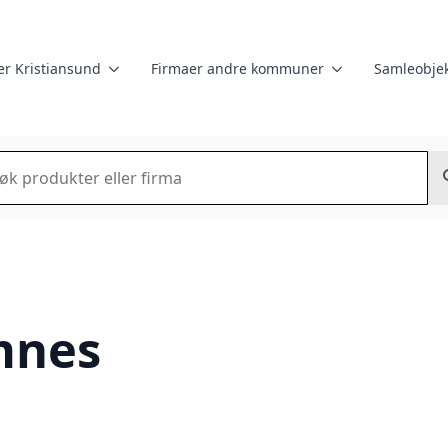
er Kristiansund
Firmaer andre kommuner
Samleobjek
k
mnes