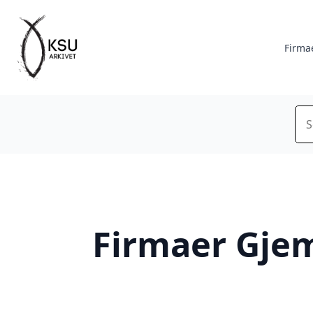
Firma
Sø
Firmaer Gje